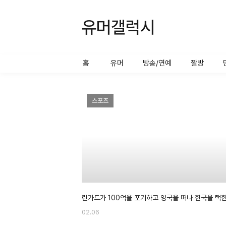
유머갤럭시
사용할 공유 링크를 선택 해 주세요.
홈
유머
방송/연예
짤방
스포츠
린가드가 100억을 포기하고 영국을 떠나 한국을 택
02.06