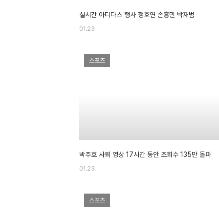
실시간 아디다스 행사 정호연 손흥민 박재범
01.23
스포츠
박주호 사퇴 영상 17시간 동안 조회수 135만 돌파
01.23
스포츠